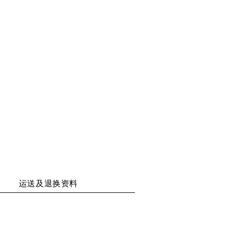
享
享
享
享
二
至
至
至
维
WECHAT
WEIBO
RENREN
码
运送及退换资料