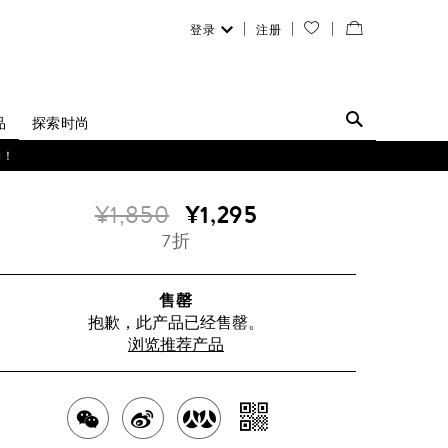
登录
注册
您
查
的
看
愿
／
品
探索时尚
望
修
购！
清
改
¥1,850
¥1,295
单
购
7折
物
袋
售罄
抱歉，此产品已经售罄。
浏览推荐产品
分
分
分
分