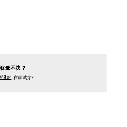
犹豫不决？
费退货
, 在家试穿?