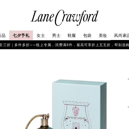
连
卡
佛
探
新品
七夕予礼
女士
男士
鞋履
包袋
美妆
风尚家
索
你
至三折｜多件多折——线上专属，消费满8件，最高可享折上五五折，即刻选
的
时
尚
世
界