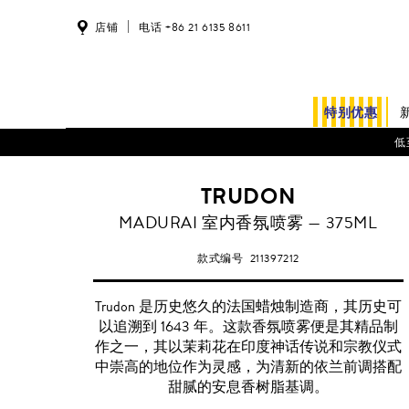
店铺
电话 +86 21 6135 8611
特别优惠
低
TRUDON
MADURAI 室内香氛喷雾 — 375ML
款式编号
211397212
Trudon 是历史悠久的法国蜡烛制造商，其历史可
以追溯到 1643 年。这款香氛喷雾便是其精品制
作之一，其以茉莉花在印度神话传说和宗教仪式
中崇高的地位作为灵感，为清新的依兰前调搭配
甜腻的安息香树脂基调。