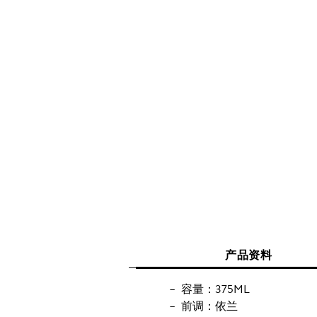
产品资料
容量：375ML
前调：依兰