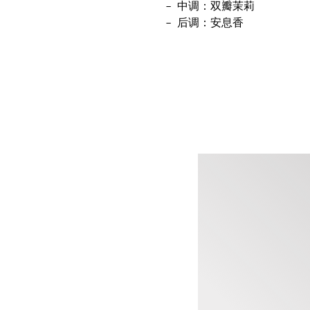
中调：双瓣茉莉
后调：安息香