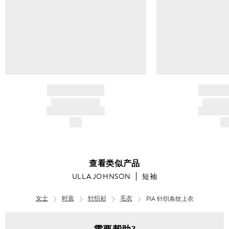
BRAND NAME
BRAND
PRODUCT TITLE
PRODUCT
AND DESCRIPTION
AND DESC
$---
$-
查看类似产品
ULLA JOHNSON
短袖
女士
时装
针织衫
毛衣
PIA 针织条纹上衣
女
士