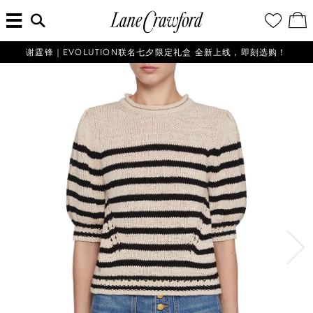
菜
输
您
查
连
单
入
的
看
搜
愿
／
卡
索
望
修
佛
信
清
改
谢霆锋｜EVOLUTION联名七夕限定礼盒 全新上线，即刻选购！
探
息...
单
购
物
索
袋
你
的
时
尚
世
界