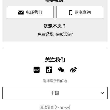
需要帮助?
时
装
电邮我们
致电查询
针
犹豫不决？
织
衫
免费退货
, 在家试穿?
短
袖
PIA
关注我们
针
织
条
分
分
分
分
纹
上
享
享
享
享
衣
选择送货目的地
RED!
Douyin!
WeChat!
Weibo!
中国
更改语言 (Language)