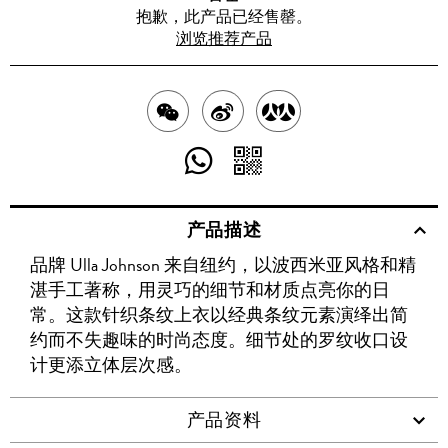
抱歉，此产品已经售罄。
浏览推荐产品
分
分
分
享
享
享
分
分
至
至
至
享
享
产品描述
WECHAT
至
WEIBO
二
RENREN
品牌 Ulla Johnson 来自纽约，以波西米亚风格和精
WHATSAPP
维
湛手工著称，用灵巧的细节和材质点亮你的日
码
常。这款针织条纹上衣以经典条纹元素演绎出简
约而不失趣味的时尚态度。细节处的罗纹收口设
计更添立体层次感。
产品资料