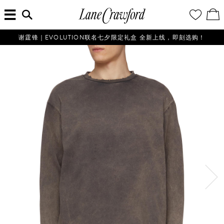
菜
输
您
查
连
单
入
的
看
搜
愿
／
卡
索
望
修
佛
信
清
改
谢霆锋｜EVOLUTION联名七夕限定礼盒 全新上线，即刻选购！
探
息...
单
购
物
索
袋
你
的
时
尚
世
界