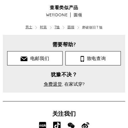
查看类似产品
WE11DONE
圆领
男士
时装
T恤
圆领
磨破做旧 T 恤
需要帮助?
电邮我们
致电查询
犹豫不决？
免费退货
, 在家试穿?
关注我们