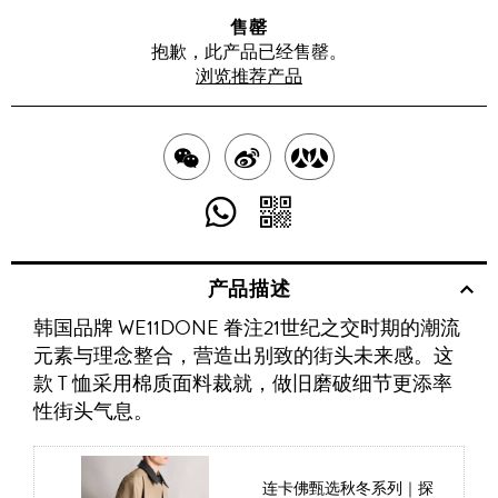
售罄
抱歉，此产品已经售罄。
浏览推荐产品
分
分
分
享
享
享
分
分
至
至
至
享
享
产品描述
WECHAT
至
WEIBO
二
RENREN
韩国品牌 WE11DONE 眷注21世纪之交时期的潮流
WHATSAPP
维
元素与理念整合，营造出别致的街头未来感。这
码
款 T 恤采用棉质面料裁就，做旧磨破细节更添率
性街头气息。
连卡佛甄选秋冬系列｜探