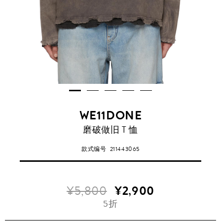
WE11DONE
磨破做旧 T 恤
款式编号
211443065
¥5,800
¥2,900
5折