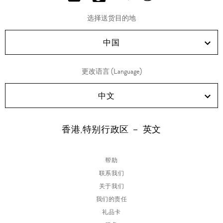
分
分
分
分
享
享
享
享
选择送货目的地
RED!
Douyin!
WeChat!
Weibo!
中国
更改语言 (Language)
中文
香港,特别行政区 － 英文
帮助
联系我们
关于我们
我们的责任
礼品卡