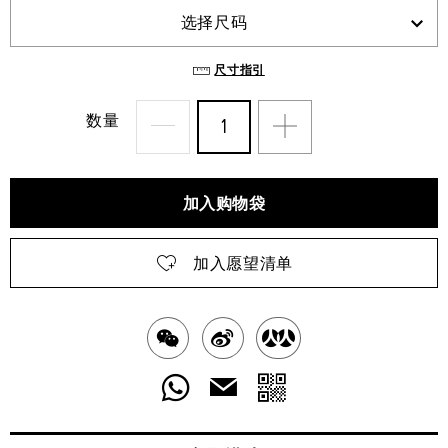
选择尺码
尺寸指引
数量
加入购物袋
加入愿望清单
分
分
分
享
享
享
分
分
发
送
至
至
至
享
享
给