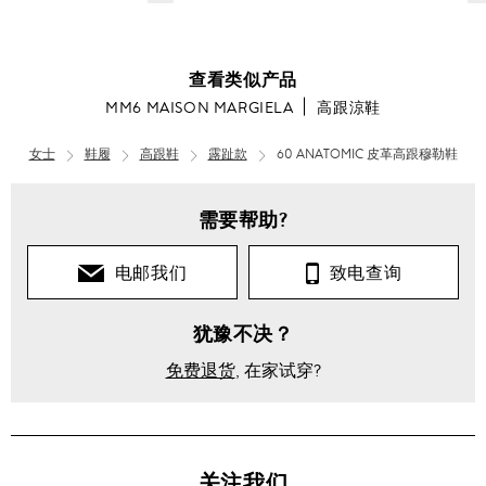
查看类似产品
MM6 MAISON MARGIELA
高跟涼鞋
女士
鞋履
高跟鞋
露趾款
60 ANATOMIC 皮革高跟穆勒鞋
女
女
士
士
需要帮助?
鞋
鞋
履
履
电邮我们
致电查询
凉
高
犹豫不决？
鞋
跟
鞋
免费退货
, 在家试穿?
高
跟
高
涼
跟
鞋
涼
鞋
关注我们
60