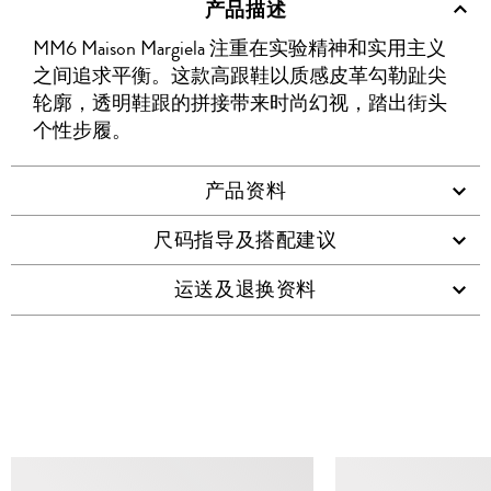
产品描述
WECHAT
至
WEIBO
二
RENREN
好
友
MM6 Maison Margiela 注重在实验精神和实用主义
WHATSAPP
维
之间追求平衡。这款高跟鞋以质感皮革勾勒趾尖
码
轮廓，透明鞋跟的拼接带来时尚幻视，踏出街头
个性步履。
产品资料
尺码指导及搭配建议
运送及退换资料
查看类似产品