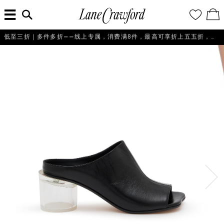
菜
输
您
查
连
单
入
的
看
搜
愿
／
卡
索
望
修
佛
低至三折｜多件多折——线上专属，消费满8件，最高可享折上五五折，即刻选购！
信
清
改
探
息...
单
购
物
索
袋
你
的
时
尚
世
界