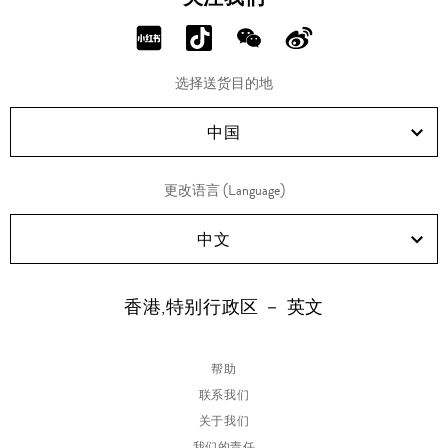
ANATOMIC
60
ANATOMIC
皮革高跟穆
分
分
分
分
皮革高跟穆
勒鞋
勒鞋
享
享
享
享
选择送货目的地
RED!
Douyin!
WeChat!
Weibo!
中国
更改语言 (Language)
中文
香港,特别行政区 － 英文
帮助
联系我们
关于我们
我们的责任