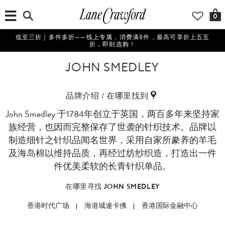
0
低至三折｜多件多折——线上专属，消费满8件，最高可享折上五五
折，即刻选购！
JOHN SMEDLEY
品牌介绍 / 在哪里找到
John Smedley 于1784年创立于英国，两百多年来坚持家
族经营，也因而完整保存了世袭的针织技术。品牌以
制造细针之针织品闻名世界，采用自家所豢养的羊毛
及海岛棉以维持品质，再经过纺纱织造，打造出一件
件优美柔软的长青针织单品。
在哪里寻找 JOHN SMEDLEY
香港时代广场
海港城連卡佛
香港国际金融中心