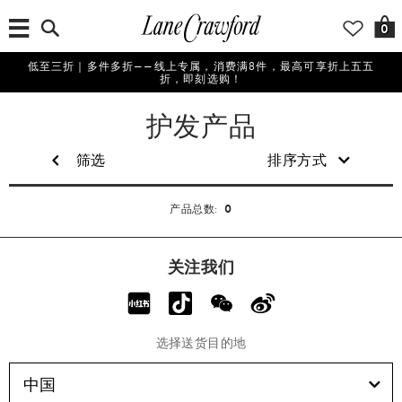
0
低至三折｜多件多折——线上专属，消费满8件，最高可享折上五五
折，即刻选购！
美
护发产品
妆
筛选
排序方式
0
产品总数:
关注我们
选择送货目的地
中国