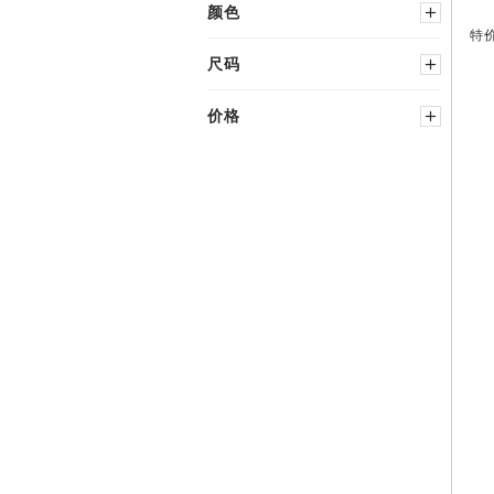
颜色
特
黑色
多种颜色
尺码
蓝色
中性
服装
价格
棕色
粉红色
选择国家尺码
绿色
红色
XXS
M
−
灰色
白色
XS
L
金属
黄色
S
鞋
选择国家尺码
35
38
36
38.5
36.5
39
37
39.5
37.5