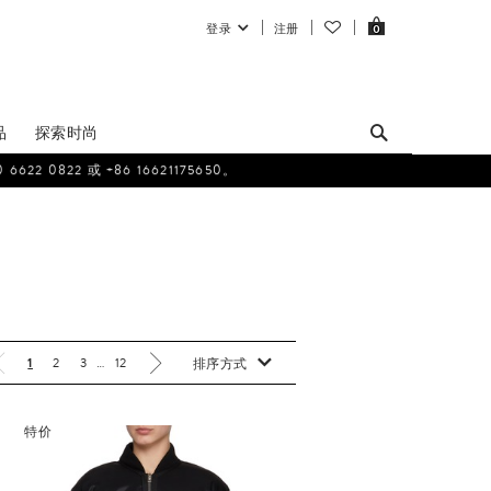
登录
注册
0
品
探索时尚
0822 或 +86 16621175650。
1
2
3
…
12
排序方式
特价