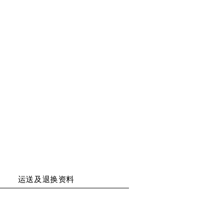
享
享
享
享
二
至
至
至
维
WECHAT
WEIBO
RENREN
码
运送及退换资料