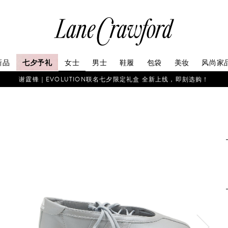
连
卡
佛
探
新品
七夕予礼
女士
男士
鞋履
包袋
美妆
风尚家
索
你
谢霆锋｜EVOLUTION联名七夕限定礼盒 全新上线，即刻选购！
的
时
尚
世
界