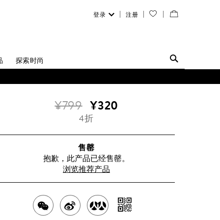
登录
注册
您
查
的
看
愿
／
品
探索时尚
望
修
清
改
¥799
¥320
单
购
4折
物
袋
售罄
抱歉，此产品已经售罄。
浏览推荐产品
分
分
分
分