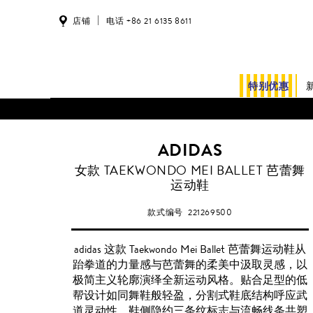
店铺
电话 +86 21 6135 8611
特别优惠
ADIDAS
女款 TAEKWONDO MEI BALLET 芭蕾舞
运动鞋
款式编号
221269500
adidas 这款 Taekwondo Mei Ballet 芭蕾舞运动鞋从
跆拳道的力量感与芭蕾舞的柔美中汲取灵感，以
极简主义轮廓演绎全新运动风格。贴合足型的低
帮设计如同舞鞋般轻盈，分割式鞋底结构呼应武
道灵动性。鞋侧隐约三条纹标志与流畅线条共塑