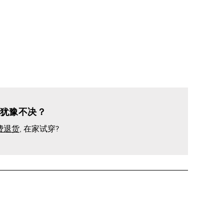
犹豫不决？
费退货
, 在家试穿?