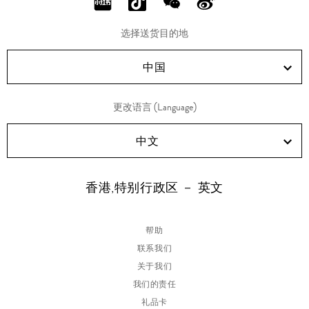
分
分
分
分
享
享
享
享
选择送货目的地
RED!
Douyin!
WeChat!
Weibo!
中国
更改语言 (Language)
中文
香港,特别行政区 － 英文
帮助
联系我们
关于我们
我们的责任
礼品卡