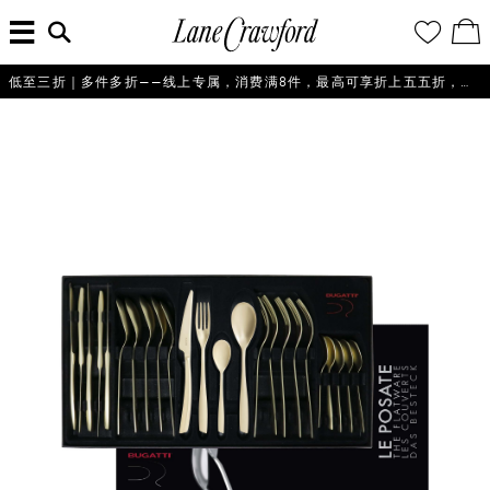
菜
输
您
查
连
单
入
的
看
搜
愿
／
卡
索
望
修
佛
信
清
改
低至三折｜多件多折——线上专属，消费满8件，最高可享折上五五折，即刻选购！
探
息...
单
购
物
索
袋
你
的
时
尚
世
界