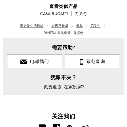
查看类似产品
CASA BUGATTI
刀叉勺
家居及生活风尚
厨房及餐桌
餐具
刀叉勺
RIVIERA 餐具套装 -香槟色
需要帮助?
电邮我们
致电查询
犹豫不决？
免费退货
, 在家试穿?
关注我们