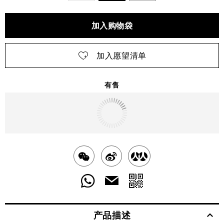
加入购物袋
加入愿望清单
有售
明天
送达
北京市
分
分
分
享
享
享
分
分
发
送
至
至
至
享
享
给
产品描述
WECHAT
至
WEIBO
二
RENREN
好