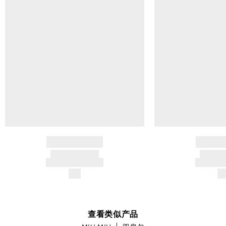
BRAND NAME
BRAND
PRODUCT TITLE
PRODUCT
AND DESCRIPTION
AND DESC
$---
$-
查看类似产品