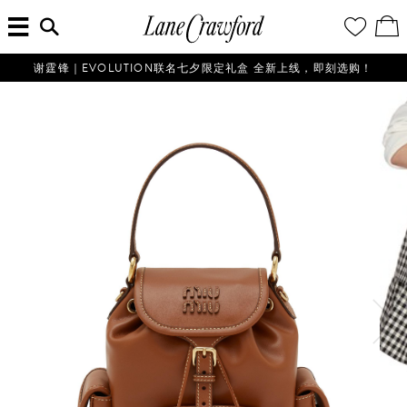
菜
输
您
查
连
单
入
的
看
搜
愿
／
卡
索
望
修
佛
信
清
改
谢霆锋｜EVOLUTION联名七夕限定礼盒 全新上线，即刻选购！
探
息...
单
购
物
索
袋
你
的
时
尚
世
界