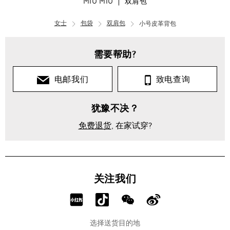
MIU MIU
双肩包
女士
包袋
双肩包
小号皮革背包
需要帮助?
电邮我们
致电查询
犹豫不决？
免费退货
, 在家试穿?
关注我们
分
分
分
分
享
享
享
享
选择送货目的地