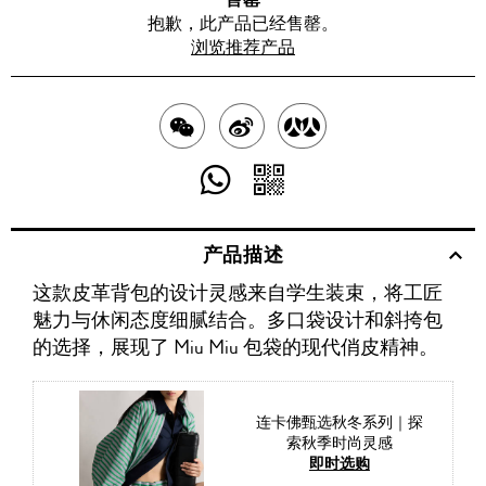
抱歉，此产品已经售罄。
浏览推荐产品
分
分
分
享
享
享
分
分
至
至
至
享
享
产品描述
WECHAT
至
WEIBO
二
RENREN
这款皮革背包的设计灵感来自学生装束，将工匠
WHATSAPP
维
魅力与休闲态度细腻结合。多口袋设计和斜挎包
码
的选择，展现了 Miu Miu 包袋的现代俏皮精神。
连卡佛甄选秋冬系列｜探
索秋季时尚灵感
即时选购