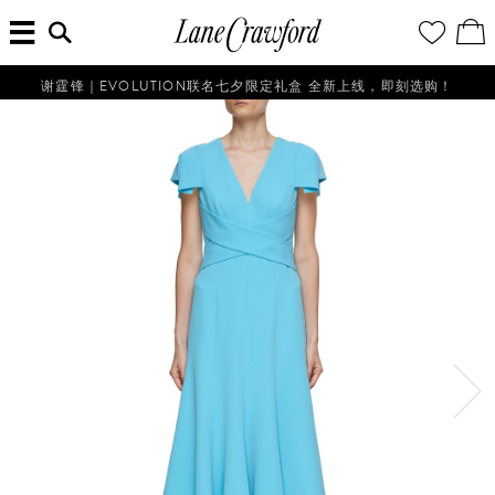
菜
输
您
查
连
单
入
的
看
搜
愿
／
卡
索
望
修
佛
信
清
改
谢霆锋｜EVOLUTION联名七夕限定礼盒 全新上线，即刻选购！
探
息...
单
购
物
索
袋
你
的
时
尚
世
界