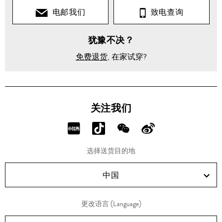
电邮我们
致电查询
犹豫不决？
免费退货
, 在家试穿?
关注我们
分
分
分
分
享
享
享
享
选择送货目的地
RED!
Douyin!
WeChat!
Weibo!
中国
更改语言 (Language)