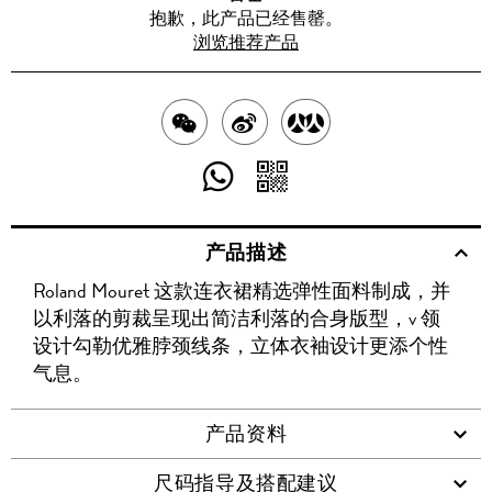
抱歉，此产品已经售罄。
浏览推荐产品
分
分
分
享
享
享
分
分
至
至
至
享
享
产品描述
WECHAT
至
WEIBO
二
RENREN
Roland Mouret 这款连衣裙精选弹性面料制成，并
WHATSAPP
维
以利落的剪裁呈现出简洁利落的合身版型，v 领
码
设计勾勒优雅脖颈线条，立体衣袖设计更添个性
气息。
产品资料
尺码指导及搭配建议