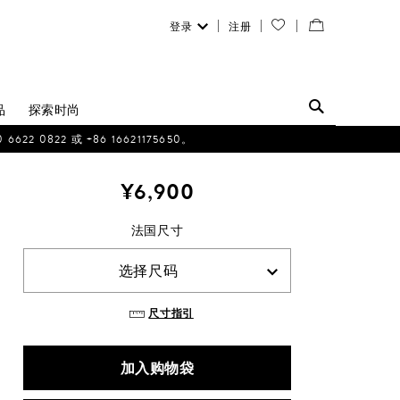
登录
注册
您
查
的
看
愿
／
品
探索时尚
望
修
0822 或 +86 16621175650。
清
改
¥6,900
单
购
法国尺寸
物
袋
选择尺码
尺寸指引
加入购物袋