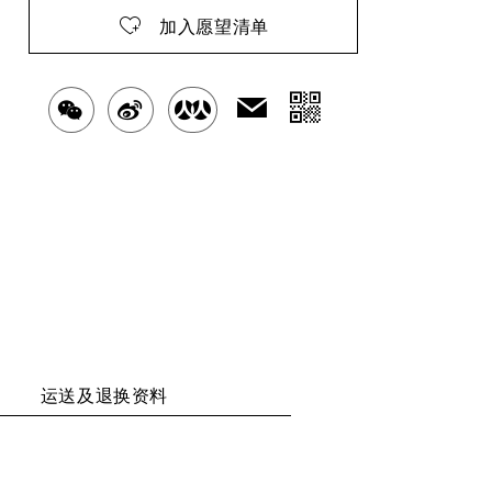
加入愿望清单
分
发
分
分
分
送
享
享
享
享
给
二
好
至
至
至
友
维
WECHAT
WEIBO
RENREN
码
运送及退换资料