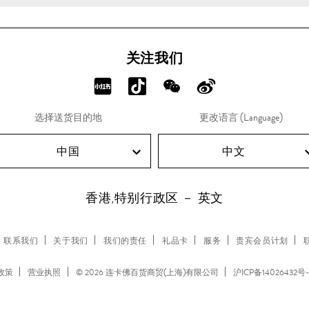
关注我们
分
分
分
分
享
享
享
享
选择送货目的地
更改语言 (Language)
RED!
Douyin!
WeChat!
Weibo!
中国
中文
香港,特别行政区 － 英文
联系我们
关于我们
我们的责任
礼品卡
服务
贵宾会员计划
 政策
营业执照
© 2026 连卡佛百货商贸(上海)有限公司
沪ICP备14026432号-