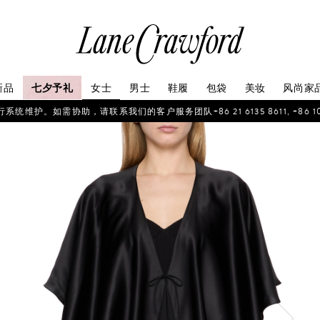
连
卡
佛
探
新品
七夕予礼
女士
男士
鞋履
包袋
美妆
风尚家
索
你
如需协助，请联系我们的客户服务团队+86 21 6135 8611, +86 10 6622 
的
时
尚
世
界