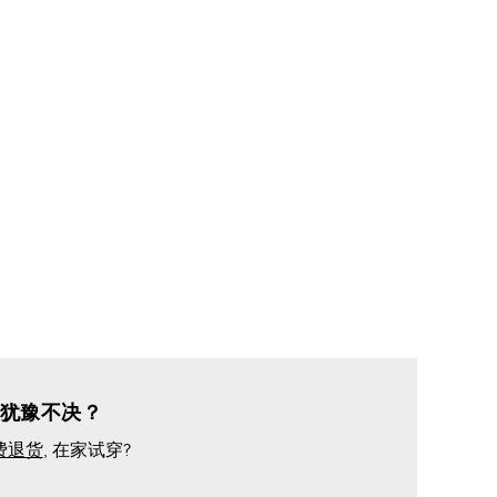
犹豫不决？
费退货
, 在家试穿?