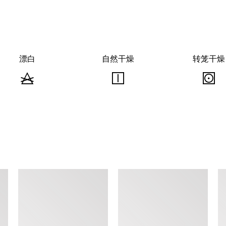
漂白
自然干燥
转笼干燥
漂
自
白
然
-
干
不
燥
可
-
-
查看类似产品
漂
悬
白
挂
晾
干