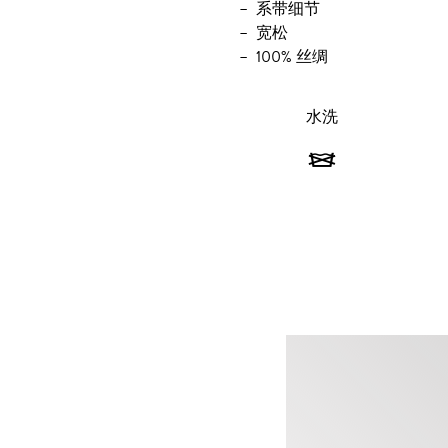
系带细节
宽松
100% 丝绸
水洗
水
洗
-
不
可
水
洗