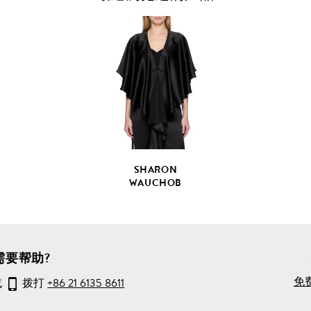
查
看
全
部
产
品
详
情
SHARON
WAUCHOB
需要帮助?
免
或
拨打
+86 21 6135 8611