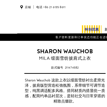
店铺
电话 +86 21 6135 8611
特别优惠
客户资料更新和订单状态功能正在进行系统维护。
SHARON WAUCHOB
MILA 缎面雪纺披肩式上衣
款式编号
211474582
Sharon Wauchob 这款上衣以缎面雪纺衬出柔滑光
泽，披肩版型营造松弛氛围，系带细节可调节造
型，纯黑调适配多风格。搭同材质内搭显统一质
感，配简约单品衬层次，是轻社交与日常穿搭的
精致点缀款。