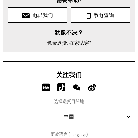
需要帮助?
电邮我们
致电查询
犹豫不决？
免费退货
, 在家试穿?
关注我们
分
分
分
分
享
享
享
享
选择送货目的地
RED!
Douyin!
WeChat!
Weibo!
中国
更改语言 (Language)