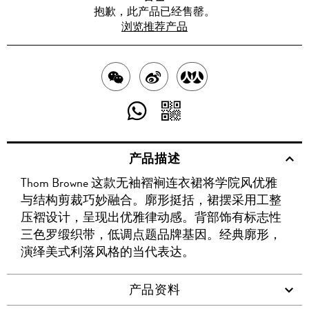
抱歉，此产品已经售罄。
浏览推荐产品
分
分
分
享
享
享
分
分
至
至
至
享
享
产品描述
WECHAT
至
WEIBO
二
RENREN
Thom Browne 这款无袖褶裥连衣裙将学院风优雅
WHATSAPP
维
与结构剪裁巧妙融合。廓形挺括，裙摆采用工整
码
压褶设计，呈现出优雅律动感。背部饰有标志性
三色罗缎织带，低调点题品牌基因。经典廓形，
演绎美式利落风格的当代表达。
产品资料