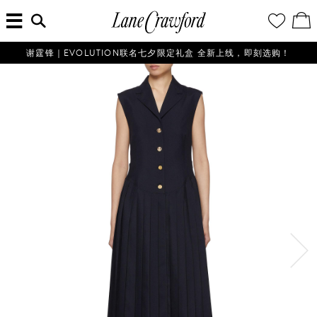
菜
输
您
查
连
单
入
的
看
搜
愿
／
卡
索
望
修
佛
信
清
改
谢霆锋｜EVOLUTION联名七夕限定礼盒 全新上线，即刻选购！
探
息...
单
购
物
索
袋
你
的
时
尚
世
界