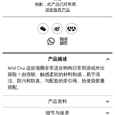
抱歉，此产品已经售罄。
浏览推荐产品
分
分
分
享
享
享
分
分
至
至
至
享
享
产品描述
WECHAT
至
WEIBO
二
RENREN
Wild One 这款项圈非常适合狗狗日常郊游或外出
WHATSAPP
维
探险！由强韧、触感柔软的材料制成，易于清
码
洁、防污和防臭。与配套的牵引绳、拾便袋胶囊
搭配。
产品资料
细节与保养