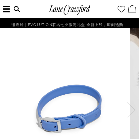
菜
输
您
查
连
单
入
的
看
搜
愿
／
卡
索
望
修
佛
信
清
改
谢霆锋｜EVOLUTION联名七夕限定礼盒 全新上线，即刻选购！
探
息...
单
购
物
索
袋
你
的
时
尚
世
界