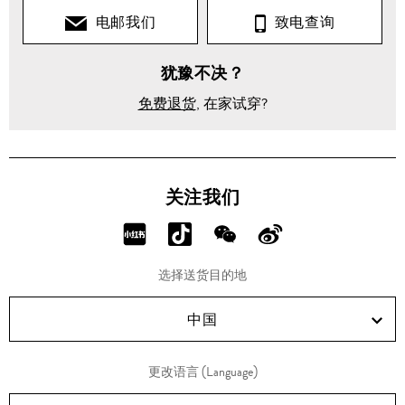
电邮我们
致电查询
犹豫不决？
免费退货
, 在家试穿?
关注我们
分
分
分
分
享
享
享
享
选择送货目的地
RED!
Douyin!
WeChat!
Weibo!
中国
更改语言 (Language)