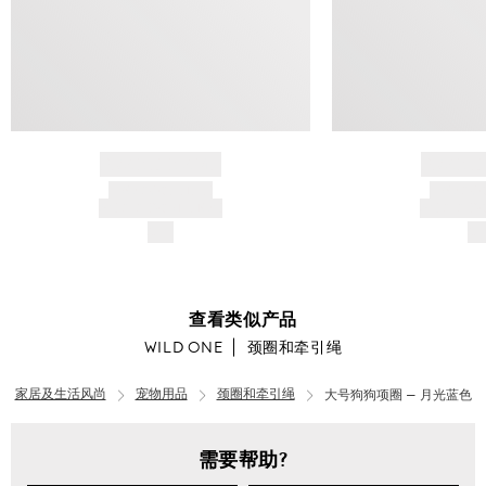
BRAND NAME
BRAND
PRODUCT TITLE
PRODUCT
AND DESCRIPTION
AND DESC
$---
$-
查看类似产品
WILD ONE
颈圈和牵引绳
家居及生活风尚
宠物用品
颈圈和牵引绳
大号狗狗项圈 — 月光蓝色
需要帮助?