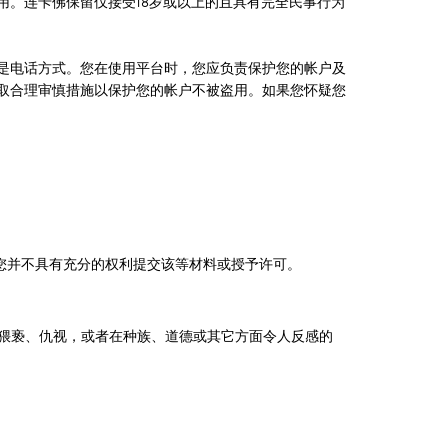
用。连卡佛保留仅接受18岁或以上的且具有完全民事行为
是电话方式。您在使用平台时，您应负责保护您的帐户及
取合理审慎措施以保护您的帐户不被盗用。如果您怀疑您
但您并不具有充分的权利提交该等材料或授予许可。
、猥亵、仇视，或者在种族、道德或其它方面令人反感的