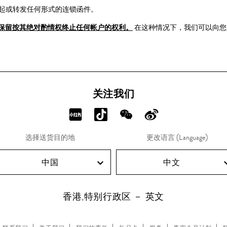
发起或转发任何形式的连锁函件。
保留按其绝对酌情权终止任何帐户的权利。
在这种情况下，我们可以向您
关注我们
分
分
分
分
享
享
享
享
选择送货目的地
更改语言 (Language)
RED!
Douyin!
WeChat!
Weibo!
中国
中文
香港,特别行政区 － 英文