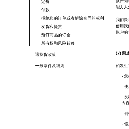
款告知
定价
能力人
付款
拒绝您的订单或者解除合同的权利
我们决
使用我
发货和提货
帐户的
预订商品的订金
所有权和风险转移
(2) 
退换货政策
一般条件及细则
如发生
-
-
-
内
-
- 