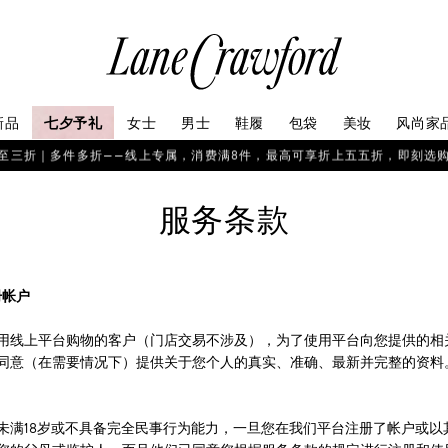
连
卡
佛
探
新品
七夕予礼
女士
男士
鞋履
包袋
美妆
风尚家
索
你
至三折｜多件多折——线上专属，消费满8件，最高可享折上五五折，即刻选
的
时
服务条款
尚
世
界
注册帐户
用线上平台购物的客户（门店交易不涉及），为了使用平台向您提供的相
同意（在需要情况下）提供关于您个人的真实、准确、最新并完整的资料
未满18岁或不具备完全民事行为能力，一旦您在我们平台注册了帐户或