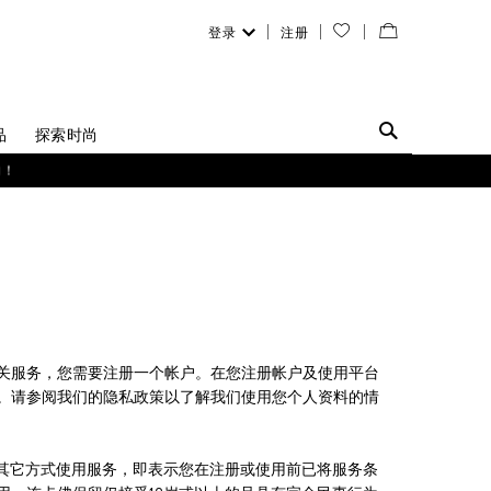
登录
注册
您
查
的
看
愿
／
品
探索时尚
望
修
购！
清
改
单
购
物
袋
关服务，您需要注册一个帐户。在您注册帐户及使用平台
。请参阅我们的隐私政策以了解我们使用您个人资料的情
以其它方式使用服务，即表示您在注册或使用前已将服务条