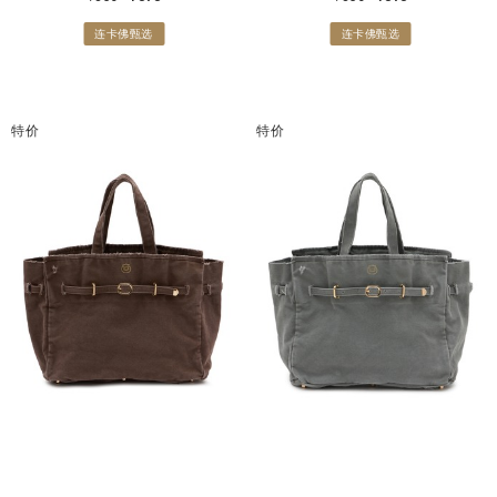
连卡佛甄选
连卡佛甄选
特价
特价