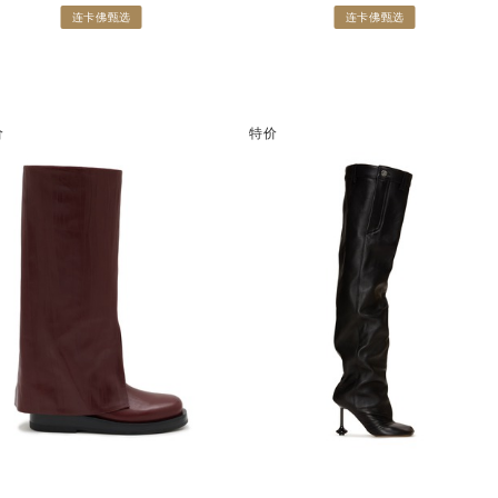
连卡佛甄选
连卡佛甄选
价
特价