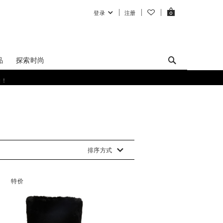
登录
注册
0
品
探索时尚
购！
排序方式
特价