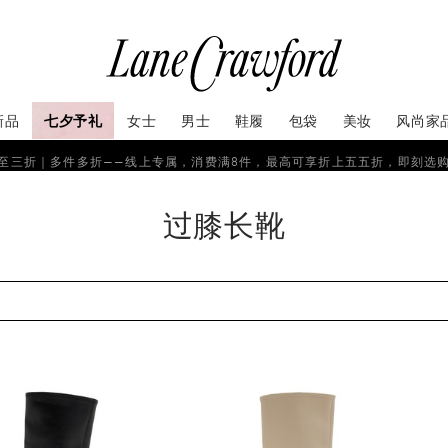
新品
七夕予礼
女士
男士
鞋履
包袋
美妆
风尚家
至三折｜多件多折——线上专属，消费满8件，最高可享折上五五折，即刻选
过膝长靴