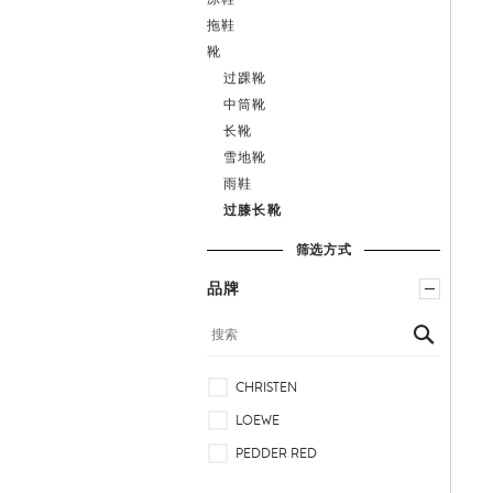
拖鞋
靴
过踝靴
中筒靴
鞋
长靴
履
雪地靴
雨鞋
过膝长靴
筛选方式
品牌
CHRISTEN
LOEWE
PEDDER RED