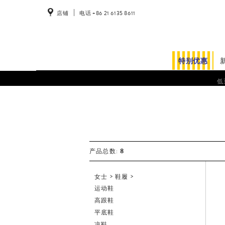
店铺
电话 +86 21 6135 8611
特别优惠
低
女
士
8
产品总数:
女士
鞋履
运动鞋
高跟鞋
平底鞋
凉鞋