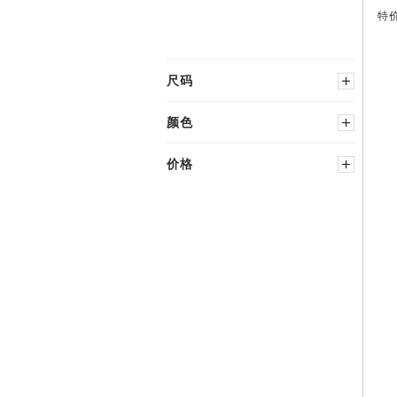
靴
特
尺码
选择国家尺码
颜色
黑色
中性
价格
34
37.5
灰色
红色
35
38
−
35.5
38.5
36
39
36.5
40
过
37
膝
长
靴