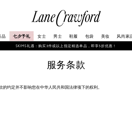
连
卡
佛
探
新品
七夕予礼
女士
男士
鞋履
包袋
美妆
风尚家
索
你
SKIMS礼遇：购买3件或以上指定精选单品，即享5折优惠！
的
时
服务条款
尚
世
界
款的约定并不影响您在中华人民共和国法律项下的权利。