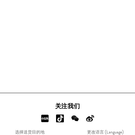
关注我们
分
分
分
分
享
享
享
享
选择送货目的地
更改语言 (Language)