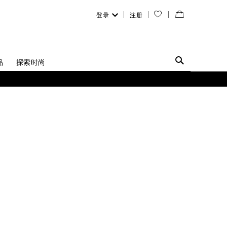
登录
注册
您
查
的
看
愿
／
品
探索时尚
望
修
清
改
单
购
物
袋