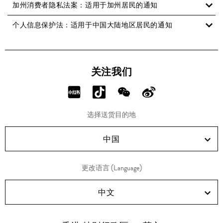
加州消费者隐私法案：适用于加州居民的通知
个人信息保护法：适用于中国大陆地区居民的通知
关注我们
分
分
分
分
享
享
享
享
选择送货目的地
RED!
Douyin!
WeChat!
Weibo!
中国
更改语言 (Language)
中文