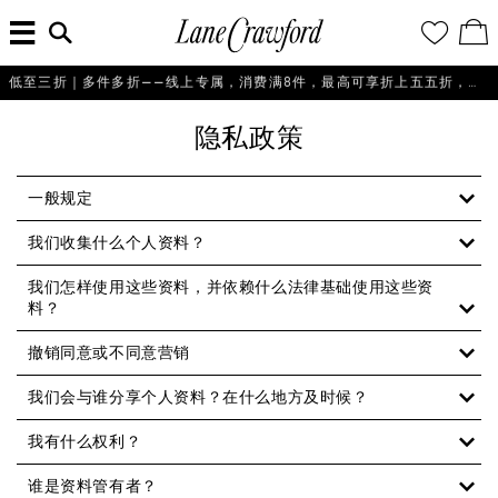
菜
输
您
查
连
单
入
的
看
搜
愿
／
卡
索
望
修
佛
信
清
改
低至三折｜多件多折——线上专属，消费满8件，最高可享折上五五折，即刻选购！
探
息...
单
购
物
索
隐私政策
袋
你
的
时
一般规定
尚
我们收集什么个人资料？
世
界
我们怎样使用这些资料，并依赖什么法律基础使用这些资
料？
撤销同意或不同意营销
我们会与谁分享个人资料？在什么地方及时候？
我有什么权利？
谁是资料管有者？