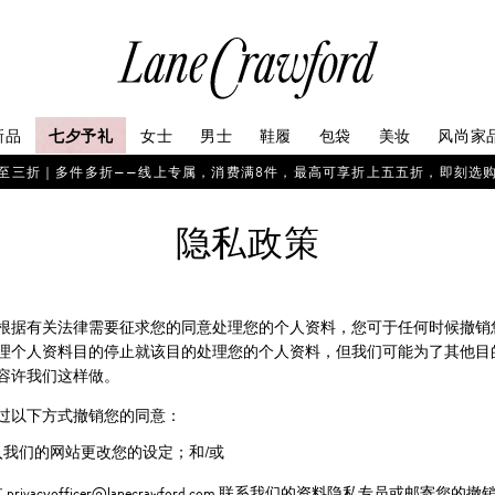
连
卡
佛
探
新品
七夕予礼
女士
男士
鞋履
包袋
美妆
风尚家
索
你
至三折｜多件多折——线上专属，消费满8件，最高可享折上五五折，即刻选
的
时
隐私政策
尚
世
界
根据有关法律需要征求您的同意处理您的个人资料，您可于任何时候撤销
理个人资料目的停止就该目的处理您的个人资料，但我们可能为了其他目
容许我们这样做。
过以下方式撤销您的同意：
入我们的网站更改您的设定；和/或
 privacyofficer@lanecrawford.com 联系我们的资料隐私专