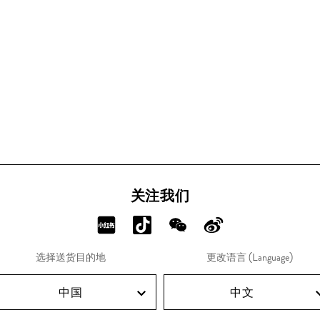
关注我们
分
分
分
分
享
享
享
享
选择送货目的地
更改语言 (Language)
RED!
Douyin!
WeChat!
Weibo!
中国
中文