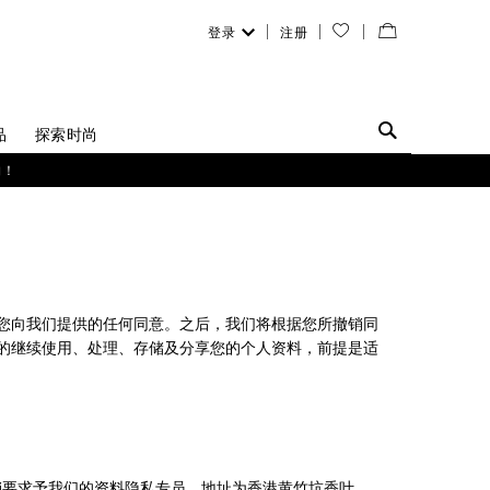
登录
注册
您
查
的
看
愿
／
品
探索时尚
望
修
购！
清
改
单
购
物
您向我们提供的任何同意。之后，我们将根据您所撤销同
袋
的继续使用、处理、存储及分享您的个人资料，前提是适
员或邮寄您的撤销要求予我们的资料隐私专员，地址为香港黄竹坑香叶