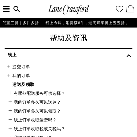
菜
输
您
查
连
单
入
的
看
搜
愿
／
卡
索
望
修
佛
信
清
改
低至三折｜多件多折——线上专属，消费满8件，最高可享折上五五折，即刻选购！
探
息...
单
购
物
索
帮助及资讯
袋
你
的
时
线上
尚
提交订单
世
界
我的订单
运送及领取
有哪些配送服务可供选择？
我的订单多久可以送达？
我的订单多久可以领取？
线上订单收取运费吗？
线上订单收取税或关税吗？