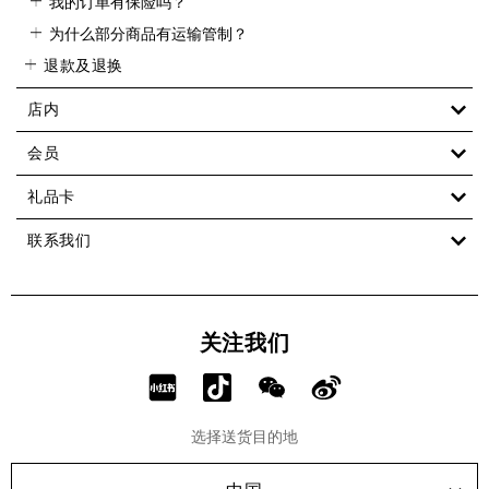
我的订单有保险吗？
为什么部分商品有运输管制？
退款及退换
店内
会员
礼品卡
联系我们
关注我们
分
分
分
分
享
享
享
享
选择送货目的地
RED!
Douyin!
WeChat!
Weibo!