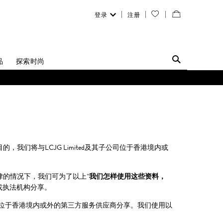
登录
注册
您
查
的
看
愿
／
品
探索时尚
望
修
0822 或 +86 16621175650。
清
改
单
购
物
目的，我们将与LCJG Limited及其子公司位于香港境内或
袋
律的情况下，我们可为了以上“
我们怎样使用这些资料，
或执法机构分享。
位于香港境内或外的第三方服务供应商分享。我们使用以