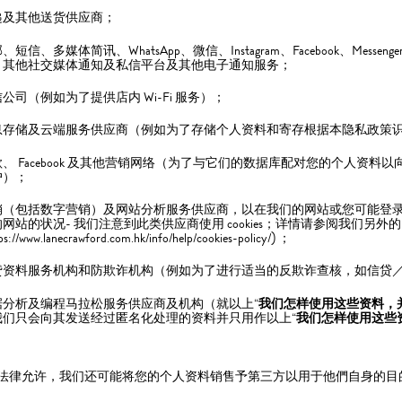
递及其他送货供应商；
、短信、多媒体简讯、WhatsApp、微信、Instagram、Facebook、Mess
、其他社交媒体通知及私信平台及其他电子通知服务；
公司（例如为了提供店内 Wi-Fi 服务）；
息存储及云端服务供应商（例如为了存储个人资料和寄存根据本隐私政策
、 Facebook 及其他营销网络（为了与它们的数据库配对您的个人资料以向
户）；
销（包括数字营销）及网站分析服务供应商，以在我们的网站或您可能登
网站的状况- 我们注意到此类供应商使用 cookies；详情请参阅我们另外的 Co
ps://www.lanecrawford.com.hk/info/help/cookies-policy/) ；
贷资料服务机构和防欺诈机构（例如为了进行适当的反欺诈查核，如信贷
据分析及编程马拉松服务供应商及机构（就以上“
我们怎样使用这些资料，
我们只会向其发送经过匿名化处理的资料并只用作以上“
我们怎样使用这些
法律允许，我们还可能将您的个人资料销售予第三方以用于他們自身的目