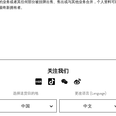
的业务或者其任何部分被挂牌出售、售出或与其他业务合并，个人资料可
最终新拥有者。
关注我们
分
分
分
分
享
享
享
享
选择送货目的地
更改语言 (Language)
RED!
Douyin!
WeChat!
Weibo!
中国
中文