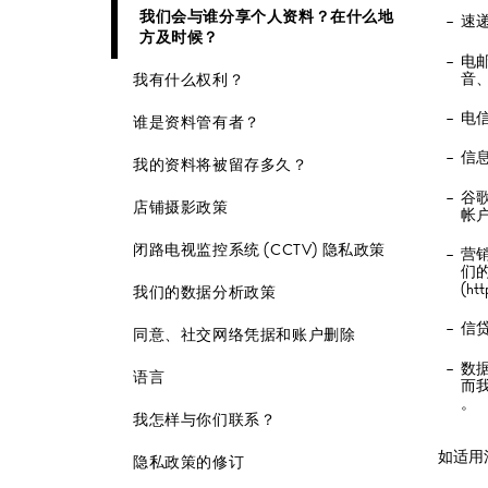
我们会与谁分享个人资料？在什么地
速
方及时候？
电邮
音
我有什么权利？
电信
谁是资料管有者？
信
我的资料将被留存多久？
谷歌
店铺摄影政策
帐
闭路电视监控系统 (CCTV) 隐私政策
营
们的
(htt
我们的数据分析政策
信
同意、社交网络凭据和账户删除
数
语言
而
。
我怎样与你们联系？
如适用
隐私政策的修订