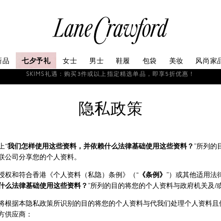
连
卡
佛
探
新品
七夕予礼
女士
男士
鞋履
包袋
美妆
风尚家
索
你
如需协助，请联系我们的客户服务团队+86 21 6135 8611, +86 10 6622 
的
时
隐私政策
尚
世
界
上“
我们怎样使用这些资料，并依赖什么法律基础使用这些资料？
”所列的
联公司分享您的个人资料。
授权和符合香港《个人资料（私隐）条例》（“
《条例》
”）或其他适用法
什么法律基础使用这些资料？
”所列的目的将您的个人资料与政府机关及/
将根据本隐私政策所识别的目的将您的个人资料与代我们处理个人资料且
方供应商：