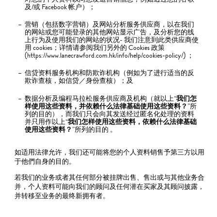
及/或 Facebook 帐户）；
营销（包括数字营销）及网站分析服务供应商，以在我们
的网站或您可能登录的其他网站显示广告，及分析您的线
上行为及使用我们的网站的状况- 我们注意到此类供应商使
用 cookies；详情请参阅我们另外的 Cookies 政策
(https://www.lanecrawford.com.hk/info/help/cookies-policy/) ；
信贷资料服务机构和防欺诈机构（例如为了进行适当的反
欺诈查核，如信贷／身份查核）；及
数据分析及编程马拉松服务供应商及机构（就以上“
我们怎
样使用这些资料，并依赖什么法律基础使用这些资料？
”所
列的目的），而我们只会向其发送经过匿名化处理的资料
并只用作以上“
我们怎样使用这些资料，依赖什么法律基础
使用这些资料？
”所列的目的 。
如适用法律允许，我们还可能将您的个人资料销售予第三方以用
于他們自身的目的。
若我们的业务或者其任何部分被挂牌出售、售出或与其他业务合
并，个人资料可能向我们的顾问及任何潜在买家及其顾问披露，
并转移至业务的最终新拥有者。