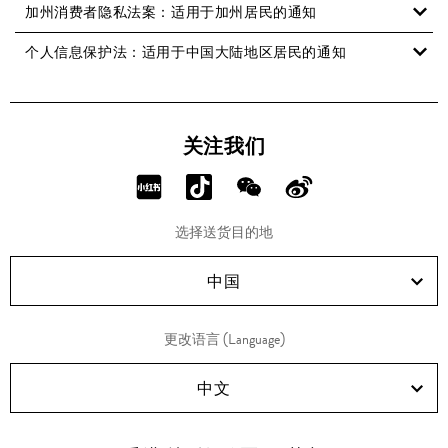
加州消费者隐私法案：适用于加州居民的通知
个人信息保护法：适用于中国大陆地区居民的通知
关注我们
分
分
分
分
享
享
享
享
选择送货目的地
RED!
Douyin!
WeChat!
Weibo!
中国
更改语言 (Language)
中文