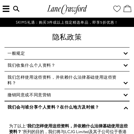
菜
输
您
查
连
单
入
的
看
搜
愿
／
卡
索
望
修
佛
信
清
改
SKIMS礼遇：购买3件或以上指定精选单品，即享5折优惠！
探
息...
单
购
物
索
隐私政策
袋
你
的
时
一般规定
尚
我们收集什么个人资料？
世
界
我们怎样使用这些资料，并依赖什么法律基础使用这些资
料？
撤销同意或不同意营销
我们会与谁分享个人资料？在什么地方及时候？
为了以上“
我们怎样使用这些资料，并依赖什么法律基础使用这些
资料？
”所列的目的，我们将与LCJG Limited及其子公司位于香港