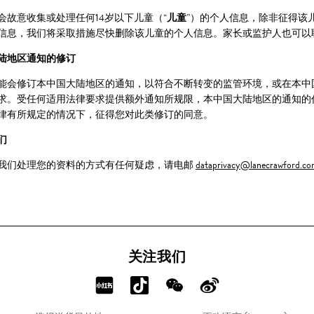
会故意收集或处理任何14岁以下儿童（“
儿童
”）的个人信息，除非征得该
信息，我们将采取措施尽快删除该儿童的个人信息。家长或监护人也可以
陆地区通知的修订
能会修订本中国大陆地区的通知，以符合不断转变的监管环境，或在本中
求。受任何适用法律要求提供额外通知所规限，本中国大陆地区的通知的
律有所规定的情况下，征得您对此类修订的同意。
们
我们处理您的资料的方式有任何疑虑，请电邮
dataprivacy@lanecrawford.co
关注我们
分
分
分
分
享
享
享
享