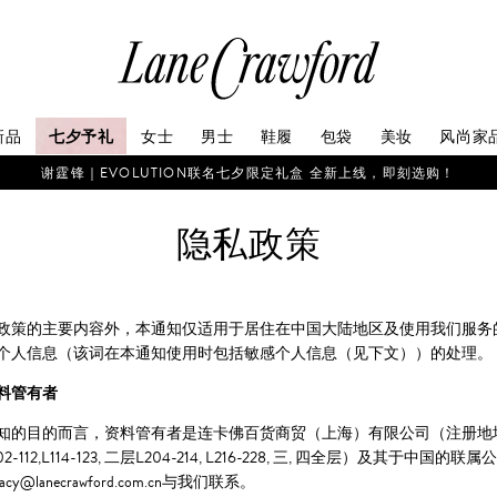
连
卡
佛
探
新品
七夕予礼
女士
男士
鞋履
包袋
美妆
风尚家
索
你
谢霆锋｜EVOLUTION联名七夕限定礼盒 全新上线，即刻选购！
的
时
隐私政策
尚
世
界
政策的主要内容外，本通知仅适用于居住在中国大陆地区及使用我们服务
个人信息（该词在本通知使用时包括敏感个人信息（见下文））的处理。
料管有者
知的目的而言，资料管有者是连卡佛百货商贸（上海）有限公司（注册地
02-112,L114-123, 二层L204-214, L216-228, 三, 四全层
ivacy@lanecrawford.com.cn与我们联系。