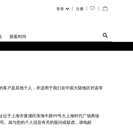
登录
注册
您
查
的
看
愿
／
品
探索时尚
望
修
清
改
单
购
物
的客户及其他个人，并适用于我们在中国大陆地区对该等
袋
址位于上海市黄浦区淮海中路99号大上海时代广场商场
）及其于中国的联属公司。就与您的个人信息有关的疑问或疑虑，请电邮