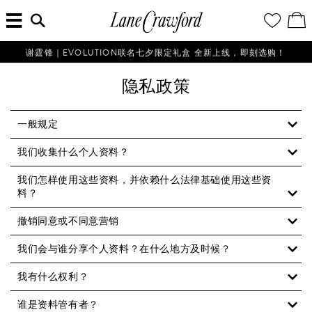
菜
输
您
查
连
单
入
的
看
搜
愿
／
卡
索
望
修
佛
信
清
改
谢霆锋｜EVOLUTION联名七夕限定礼盒 全新上线，即刻选购！
探
息...
单
购
物
索
隐私政策
袋
你
的
时
一般规定
尚
我们收集什么个人资料？
世
界
我们怎样使用这些资料，并依赖什么法律基础使用这些资
料？
撤销同意或不同意营销
我们会与谁分享个人资料？在什么地方及时候？
我有什么权利？
谁是资料管有者？