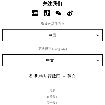
关注我们
分
分
分
分
享
享
享
享
选择送货目的地
RED!
Douyin!
WeChat!
Weibo!
中国
更改语言 (Language)
中文
香港,特别行政区 － 英文
帮助
联系我们
关于我们