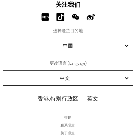
关注我们
分
分
分
分
享
享
享
享
选择送货目的地
RED!
Douyin!
WeChat!
Weibo!
中国
更改语言 (Language)
中文
香港,特别行政区 － 英文
帮助
联系我们
关于我们