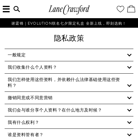
菜
输
您
查
连
单
入
的
看
搜
愿
／
卡
索
望
修
佛
信
清
改
谢霆锋｜EVOLUTION联名七夕限定礼盒 全新上线，即刻选购！
探
息...
单
购
物
索
隐私政策
袋
你
的
时
一般规定
尚
我们收集什么个人资料？
世
界
我们怎样使用这些资料，并依赖什么法律基础使用这些资
料？
撤销同意或不同意营销
我们会与谁分享个人资料？在什么地方及时候？
我有什么权利？
谁是资料管有者？