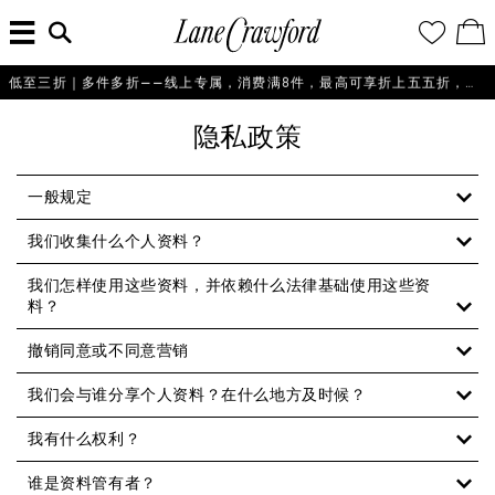
菜
输
您
查
连
单
入
的
看
搜
愿
／
卡
索
望
修
佛
信
清
改
低至三折｜多件多折——线上专属，消费满8件，最高可享折上五五折，即刻选购！
探
息...
单
购
物
索
隐私政策
袋
你
的
时
一般规定
尚
我们收集什么个人资料？
世
界
我们怎样使用这些资料，并依赖什么法律基础使用这些资
料？
撤销同意或不同意营销
我们会与谁分享个人资料？在什么地方及时候？
我有什么权利？
谁是资料管有者？