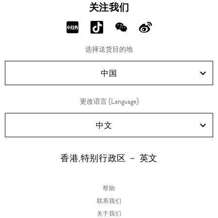
关注我们
分
分
分
分
享
享
享
享
选择送货目的地
RED!
Douyin!
WeChat!
Weibo!
中国
更改语言 (Language)
中文
香港,特别行政区 － 英文
帮助
联系我们
关于我们