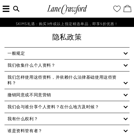
菜
输
您
查
连
单
入
的
看
搜
愿
／
卡
索
望
修
佛
信
清
改
SKIMS礼遇：购买3件或以上指定精选单品，即享5折优惠！
探
息...
单
购
物
索
隐私政策
袋
你
的
时
一般规定
尚
我们收集什么个人资料？
世
界
我们怎样使用这些资料，并依赖什么法律基础使用这些资
料？
撤销同意或不同意营销
我们会与谁分享个人资料？在什么地方及时候？
我有什么权利？
谁是资料管有者？