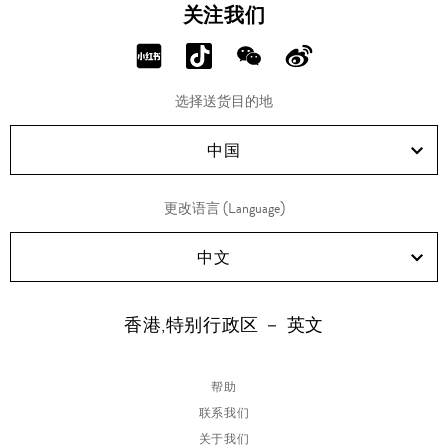
关注我们
分
分
分
分
享
享
享
享
选择送货目的地
RED!
Douyin!
WeChat!
Weibo!
中国
更改语言 (Language)
中文
香港,特别行政区 － 英文
帮助
联系我们
关于我们